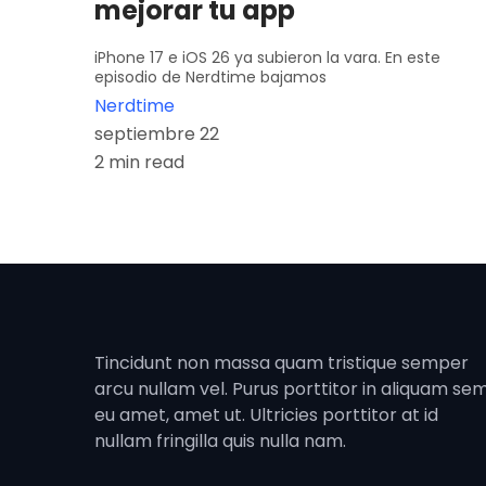
mejorar tu app
iPhone 17 e iOS 26 ya subieron la vara. En este
episodio de Nerdtime bajamos
Nerdtime
septiembre 22
2 min read
Tincidunt non massa quam tristique semper
arcu nullam vel. Purus porttitor in aliquam se
eu amet, amet ut. Ultricies porttitor at id
nullam fringilla quis nulla nam.