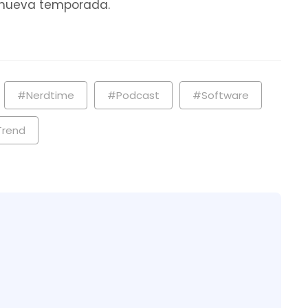
 nueva temporada.
#Nerdtime
#Podcast
#Software
Trend