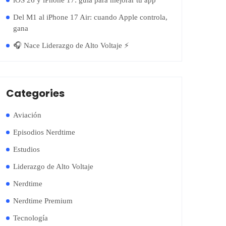
iOS 26 y iPhone 17: guía para mejorar tu app
Del M1 al iPhone 17 Air: cuando Apple controla,
gana
🎧 Nace Liderazgo de Alto Voltaje ⚡️
Categories
Aviación
Episodios Nerdtime
Estudios
Liderazgo de Alto Voltaje
Nerdtime
Nerdtime Premium
Tecnología