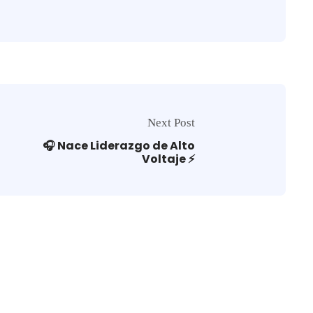
Next Post
🎧 Nace Liderazgo de Alto
Voltaje ⚡️